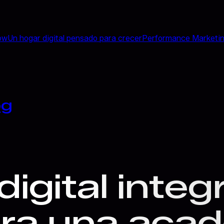
ow
Un hogar digital pensado para crecer
Performance Marketi
og
digital inte
ra una acad