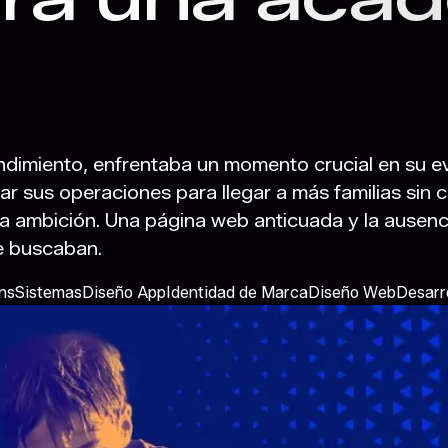
endimiento, enfrentaba un momento crucial en su e
lar sus operaciones para llegar a más familias sin 
ambición. Una página web anticuada y la ausenci
e buscaban.
ns
Sistemas
Diseño App
Identidad de Marca
Diseño Web
Desarr