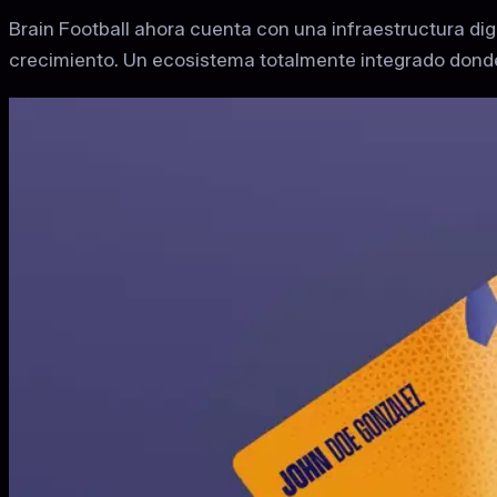
Brain Football ahora cuenta con una infraestructura dig
crecimiento. Un ecosistema totalmente integrado donde