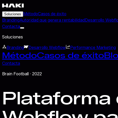
Método
Casos de éxito
Soluciones
Branding
Autoridad que genera rentabilidad
Desarrollo Webfl
Contacta
Soluciones
Branding
Desarrollo Webflow
Performance Marketing
Método
Casos de éxito
Bl
Contacta
Brain Football
· 2022
Plataforma 
Webflow pa