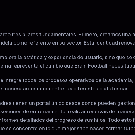
có tres pilares fundamentales. Primero, creamos una nue
ándola como referente en su sector. Esta identidad renov
jora la estética y experiencia de usuario, sino que se c
erna representa el cambio que Brain Football necesitaba 
 integra todos los procesos operativos de la academia,
de manera automática entre las diferentes plataformas.
adres tienen un portal único desde donde pueden gestiona
 y sesiones de entrenamiento, realizar reservas de mane
 informes detallados del progreso de sus hijos. Todo es
ue se concentre en lo que mejor sabe hacer: formar futbo